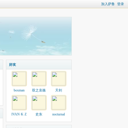
加入萨鲁
登录
好友
boxman
双之哀殇
天剑
IVAN·K·Z
史东
nocturnal