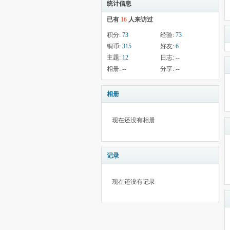
统计信息
已有
16
人来访过
积分:
73
经验:
73
铜币:
315
好友:
6
主题:
12
日志:
--
相册:
--
分享:
--
相册
现在还没有相册
记录
现在还没有记录