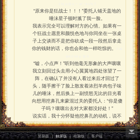
1 b( x) {0 x, ~ w" ~4 L% ?
“原来你是狂战士！！！”委托人铺天盖地的
唾沫星子顿时溅了我一脸。
我表示完全可以理解对方的心情。如果有一
个狂战士愿意和颜悦色地与你同坐在一张桌
子上交谈而不是把你砍成一段一段然后拿走
你的钱财的话，你也会和他一样吃惊的。
7 r&
@4 {! h8 p: }$ N
“嘘，小点声！”听到他毫无形象的大声嚷嚷
我立刻回过头去用小心翼翼地四处张望了一
阵，在确认了并没有人看过来后才回过了
头，随手擦干了脸上散发着浓烈羊肉包子味
儿的唾沫，然后换上一副愤怒无比的目光看
向想用挖鼻孔来蒙混过关的委托人：“你是傻
子吗？嚷嚷出去对大家都没好处！”
说实话，我十分怀疑他挖鼻孔的动机，说不
定他喷我一脸口水的原因根本不是震惊而是
因为他正好由于鼻孔不舒服而打了一个超大
简易版
|
触屏版
|
电脑版
|
客户端
的喷嚏！而所谓的惊讶只是作为这个喷嚏的