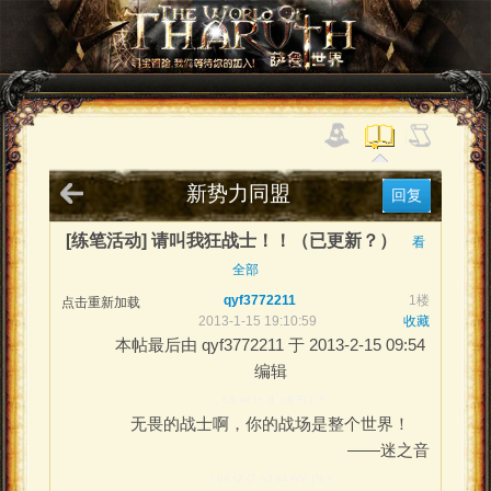
新势力同盟
回复
[练笔活动] 请叫我狂战士！！（已更新？）
看
全部
qyf3772211
1楼
点击重新加载
2013-1-15 19:10:59
收藏
本帖最后由 qyf3772211 于 2013-2-15 09:54
编辑
, b& w/ \+ d z& F( i" ^
无畏的战士啊，你的战场是整个世界！
——迷之音
/ d6 t2 {7 n2 k4 h% |% r