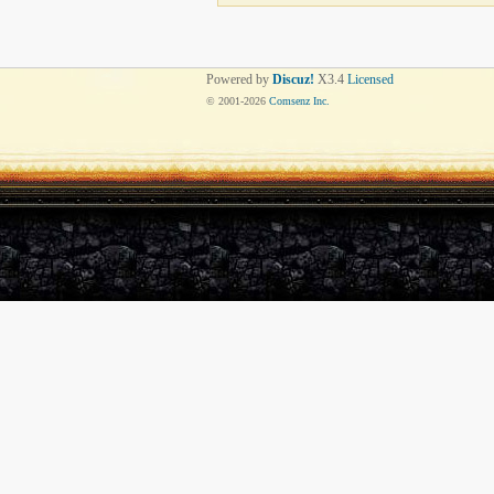
Powered by
Discuz!
X3.4
Licensed
© 2001-
2026
Comsenz Inc.