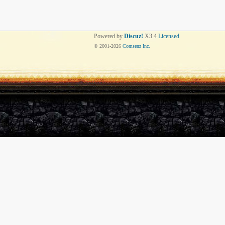
Powered by
Discuz!
X3.4
Licensed
© 2001-
2026
Comsenz Inc.