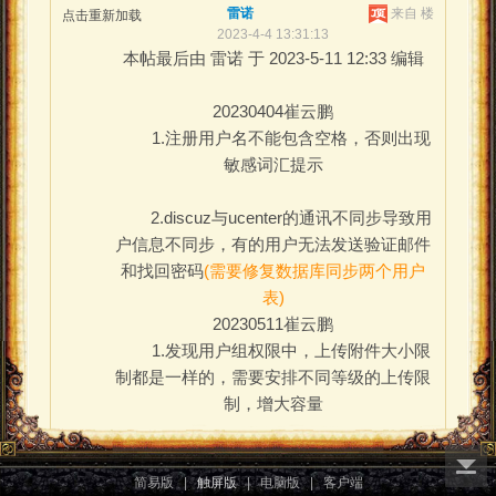
雷诺
来自 楼
点击重新加载
2023-4-4 13:31:13
本帖最后由 雷诺 于 2023-5-11 12:33 编辑
20230404崔云鹏
1.注册用户名不能包含空格，否则出现
敏感词汇提示
2.discuz与ucenter的通讯不同步导致用
户信息不同步，有的用户无法发送验证邮件
和找回密码
(需要修复数据库同步两个用户
表)
20230511崔云鹏
1.发现用户组权限中，上传附件大小限
制都是一样的，需要安排不同等级的上传限
制，增大容量
附件:
您需要
登录
才可以下载或查看附件。没有账号？
加入萨鲁
简易版
|
触屏版
|
电脑版
|
客户端