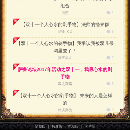
组合
漫游
1
【双十一个人心水的剁手物】法师的怪兽群
IVAN·K·Z
3
【双十一个人心水的剁手物】我承认我被双儿带
沟里去了！
冥王星人
2
萨鲁论坛2017年活动之双十一，我最心水的剁
手物
双之哀殇
6
【双十一个人心水的剁手物】-未来的人是怎样
的
绝境弃徒
0
双十一个人心水的剁手物，推荐《绝迹动物古抄
简易版
|
触屏版
|
电脑版
|
客户端
本》