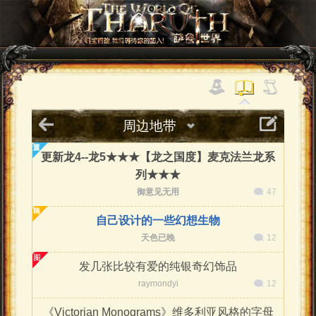
周边地带
更新龙4--龙5★★★【龙之国度】麦克法兰龙系
列★★★
御意见无用
47
自己设计的一些幻想生物
天色已晚
12
发几张比较有爱的纯银奇幻饰品
raymondyi
12
《Victorian Monograms》维多利亚风格的字母